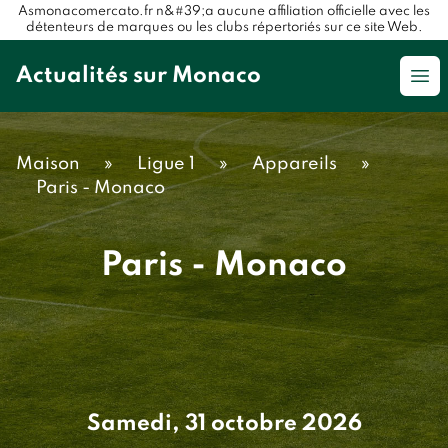
Asmonacomercato.fr n&#39;a aucune affiliation officielle avec les
détenteurs de marques ou les clubs répertoriés sur ce site Web.
Actualités sur Monaco
Op
Maison
»
Ligue 1
»
Appareils
»
Paris - Monaco
Paris - Monaco
Samedi, 31 octobre 2026