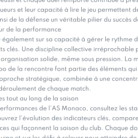
réussi et chaque duel remporté contribue à pré
ueurs et leur capacité à lire le jeu permettent d
si de la défense un véritable pilier du succès d
ur de la performance
e également sur sa capacité à gérer le rythme d
 clés. Une discipline collective irréprochable p
e organisation solide, même sous pression. La ma
po de la rencontre font partie des éléments qu
pproche stratégique, combinée à une concentrat
le déroulement de chaque match.
res tout au long de la saison
rformances de l’AS Monaco, consultez les stati
uvrez l’évolution des indicateurs clés, compar
nces qui façonnent la saison du club. Chaque 