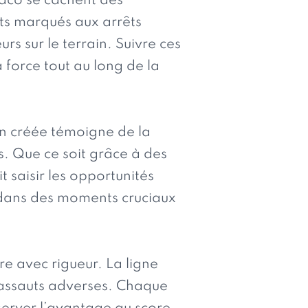
aco se cachent des
uts marqués aux arrêts
rs sur le terrain. Suivre ces
a force tout au long de la
on créée témoigne de la
s. Que ce soit grâce à des
t saisir les opportunités
r dans des moments cruciaux
dre avec rigueur. La ligne
x assauts adverses. Chaque