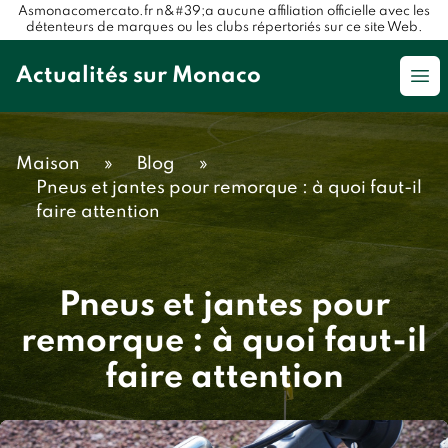
Asmonacomercato.fr n&#39;a aucune affiliation officielle avec les
détenteurs de marques ou les clubs répertoriés sur ce site Web.
Actualités sur Monaco
Op
Maison
»
Blog
»
Pneus et jantes pour remorque : à quoi faut-il
faire attention
Pneus et jantes pour
remorque : à quoi faut-il
faire attention