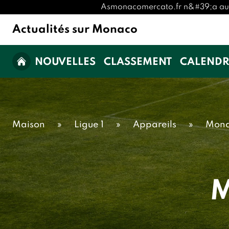
Asmonacomercato.fr n&#39;a aucune 
Actualités sur Monaco
NOUVELLES
CLASSEMENT
CALENDR
Maison
»
Ligue 1
»
Appareils
»
Mona
M