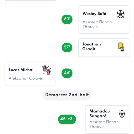
Wesley Saïd
60'
Assister: Florian
Thauvin
Jonathan
57'
Gradit
Lucas Michal
46'
Aleksandr Golovin
Démarrer 2nd-half
Mamadou
Sangaré
45' +3'
Assister: Florian
Thauvin