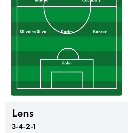
Bamba
Coulibaly
Oliveira Silva
Karim
Kehrer
Köhn
Lens
3-4-2-1