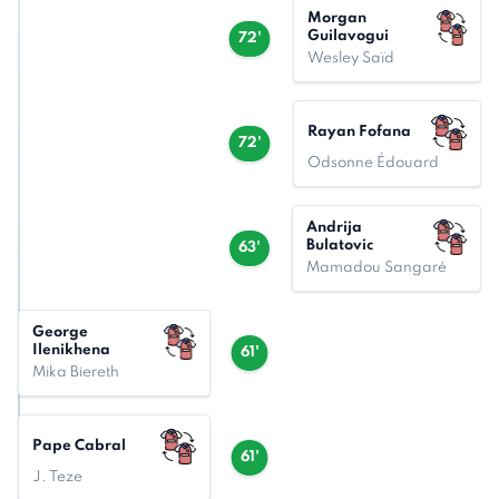
Morgan
Guilavogui
72'
Wesley Saïd
Rayan Fofana
72'
Odsonne Édouard
Andrija
Bulatovic
63'
Mamadou Sangaré
George
Ilenikhena
61'
Mika Biereth
Pape Cabral
61'
J. Teze