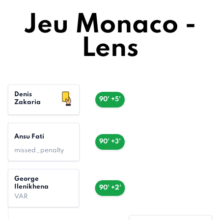
Jeu Monaco -
Lens
Denis
90' +5'
Zakaria
Ansu Fati
90' +3'
missed_penalty
George
Ilenikhena
90' +2'
VAR