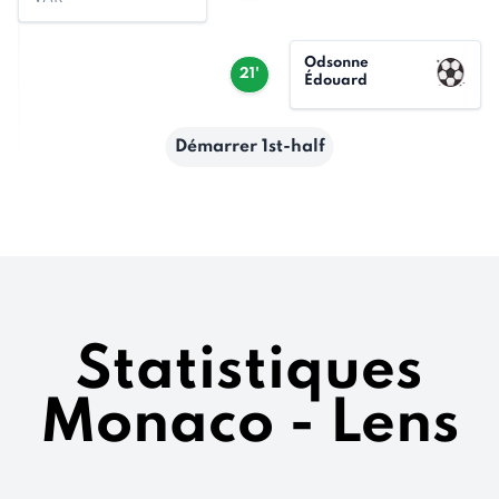
Odsonne
21'
Édouard
Démarrer 1st-half
Statistiques
Monaco - Lens