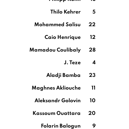
Thilo Kehrer
5
Mohammed Salisu
22
Caio Henrique
12
Mamadou Coulibaly
28
J. Teze
4
Aladji Bamba
23
Maghnes Akliouche
11
Aleksandr Golovin
10
Kassoum Ouattara
20
Folarin Balogun
9