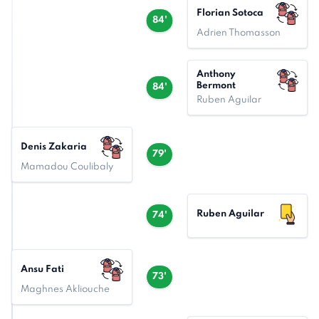
Florian Sotoca
84'
Adrien Thomasson
Anthony
Bermont
84'
Ruben Aguilar
Denis Zakaria
79'
Mamadou Coulibaly
Ruben Aguilar
74'
Ansu Fati
73'
Maghnes Akliouche