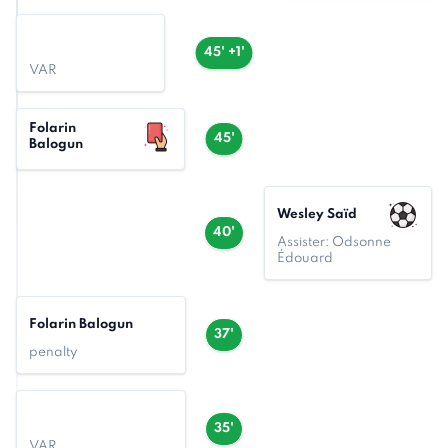
45' +1'
VAR
Folarin
45'
Balogun
Wesley Saïd
40'
Assister: Odsonne
Édouard
Folarin Balogun
37'
penalty
35'
VAR