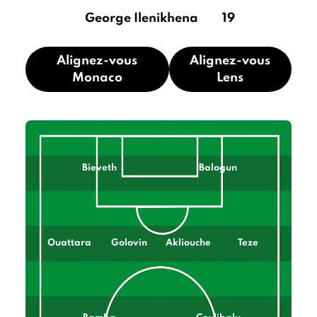
George Ilenikhena
19
Alignez-vous
Alignez-vous
Monaco
Lens
Bieveth
Balogun
Ouattara
Golovin
Akliouche
Teze