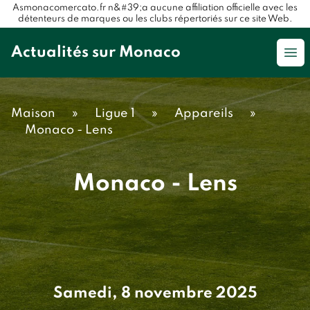
Asmonacomercato.fr n&#39;a aucune affiliation officielle avec les
détenteurs de marques ou les clubs répertoriés sur ce site Web.
Actualités sur Monaco
Op
Maison
»
Ligue 1
»
Appareils
»
Monaco - Lens
Monaco - Lens
Samedi, 8 novembre 2025