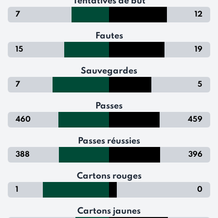
Tentatives de but
7
12
Fautes
15
19
Sauvegardes
7
5
Passes
460
459
Passes réussies
388
396
Cartons rouges
1
0
Cartons jaunes