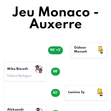
Jeu Monaco -
Auxerre
Gideon
90' +5'
Mensah
Mika Biereth
88'
Folarin Balogun
Lamine Sy
83'
Aleksandr