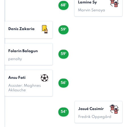
Lamine Sy
68'
Marvin Senaya
Denis Zakaria
59'
Folarin Balogun
59'
penalty
Ansu Fati
56'
Assister: Maghnes
Akliouche
Josué Casimir
54'
Fredrik Oppegård