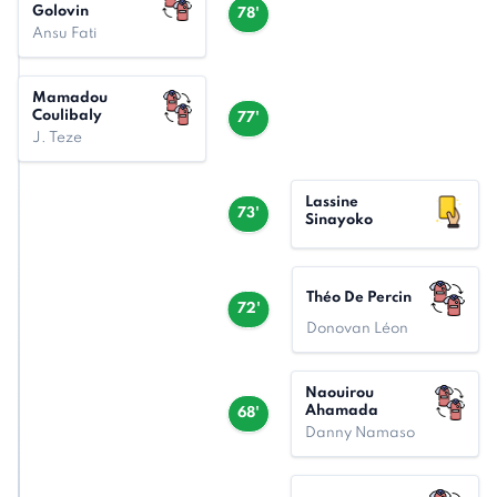
Golovin
78'
Ansu Fati
Mamadou
Coulibaly
77'
J. Teze
Lassine
73'
Sinayoko
Théo De Percin
72'
Donovan Léon
Naouirou
Ahamada
68'
Danny Namaso