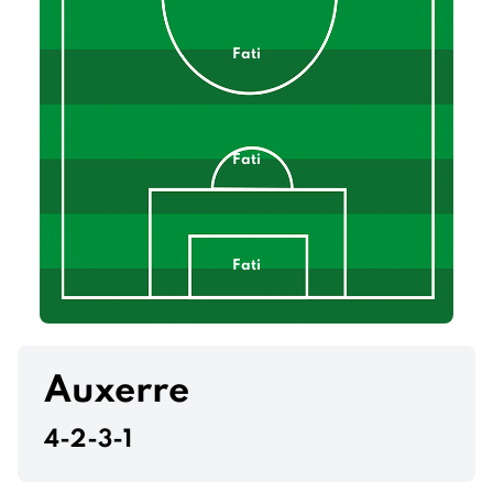
Fati
Fati
Fati
Akliouche
Auxerre
4-2-3-1
Mawissa
Mawissa
Bamba
Teze
Diatta