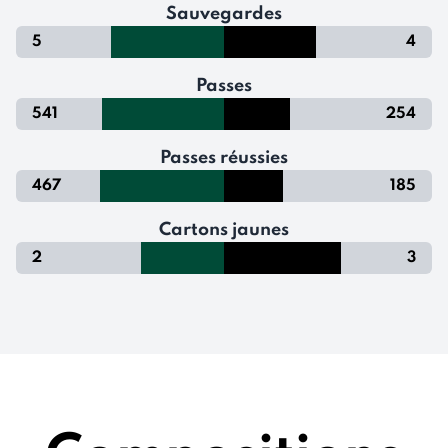
Sauvegardes
5
4
Passes
541
254
Passes réussies
467
185
Cartons jaunes
2
3