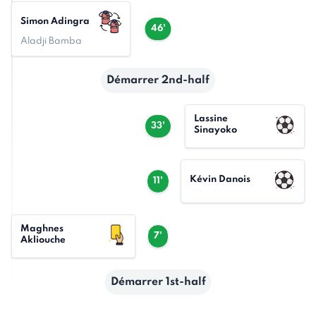
Simon Adingra
46'
Aladji Bamba
Démarrer 2nd-half
Lassine
33'
Sinayoko
Kévin Danois
11'
Maghnes
7'
Akliouche
Démarrer 1st-half