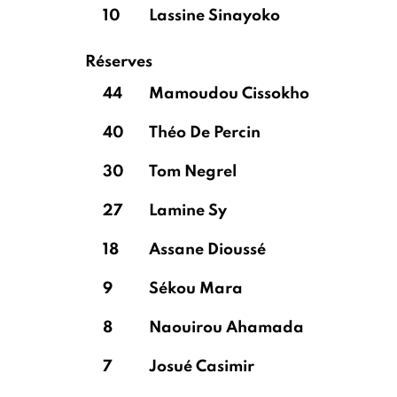
10
Lassine Sinayoko
Réserves
44
Mamoudou Cissokho
40
Théo De Percin
30
Tom Negrel
27
Lamine Sy
18
Assane Dioussé
9
Sékou Mara
8
Naouirou Ahamada
7
Josué Casimir