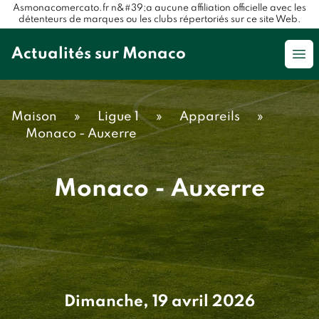
Asmonacomercato.fr n&#39;a aucune affiliation officielle avec les
détenteurs de marques ou les clubs répertoriés sur ce site Web.
Actualités sur Monaco
Op
Maison
»
Ligue 1
»
Appareils
»
Monaco - Auxerre
Monaco - Auxerre
Dimanche, 19 avril 2026