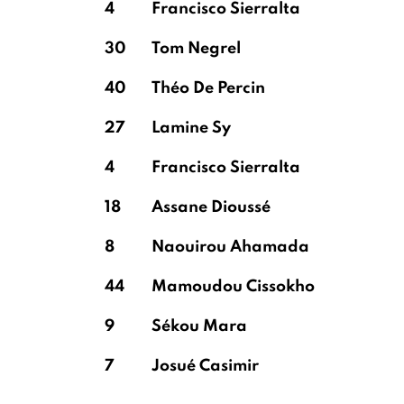
4
Francisco Sierralta
30
Tom Negrel
40
Théo De Percin
27
Lamine Sy
4
Francisco Sierralta
18
Assane Dioussé
8
Naouirou Ahamada
44
Mamoudou Cissokho
9
Sékou Mara
7
Josué Casimir