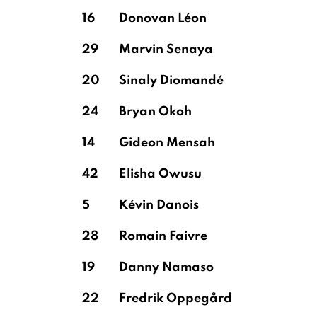
Elebi
Elebi
16
Donovan Léon
29
Marvin Senaya
Faes
Zakaria Lako
Kehrer
Lado
20
Sinaly Diomandé
24
Bryan Okoh
Hradecký
14
Gideon Mensah
42
Elisha Owusu
5
Kévin Danois
28
Romain Faivre
19
Danny Namaso
22
Fredrik Oppegård