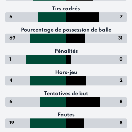
Tirs cadrés
6
7
Pourcentage de possession de balle
69
31
Pénalités
1
0
Hors-jeu
4
2
Tentatives de but
6
8
Fautes
19
8