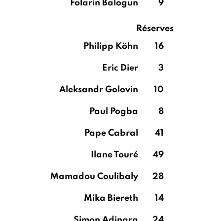
Folarin Balogun
9
Réserves
Philipp Köhn
16
Eric Dier
3
Aleksandr Golovin
10
Paul Pogba
8
Pape Cabral
41
Ilane Touré
49
Mamadou Coulibaly
28
Mika Biereth
14
Simon Adingra
24