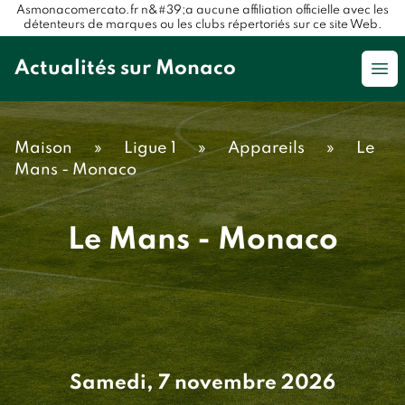
Asmonacomercato.fr n&#39;a aucune affiliation officielle avec les
détenteurs de marques ou les clubs répertoriés sur ce site Web.
Actualités sur Monaco
Op
Maison
»
Ligue 1
»
Appareils
»
Le
Mans - Monaco
Le Mans - Monaco
Samedi, 7 novembre 2026