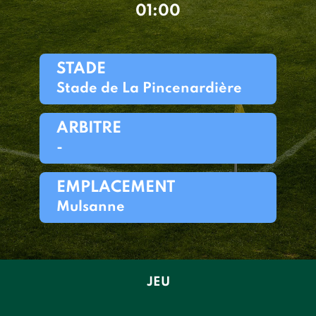
01:00
STADE
Stade de La Pincenardière
ARBITRE
-
EMPLACEMENT
Mulsanne
JEU