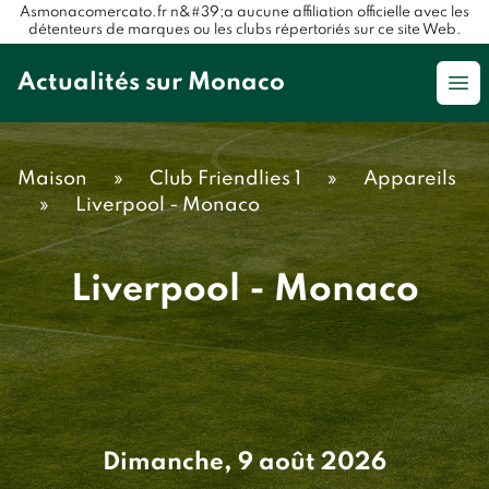
Asmonacomercato.fr n&#39;a aucune affiliation officielle avec les
détenteurs de marques ou les clubs répertoriés sur ce site Web.
Actualités sur Monaco
Op
Maison
»
Club Friendlies 1
»
Appareils
»
Liverpool - Monaco
Liverpool - Monaco
Dimanche, 9 août 2026