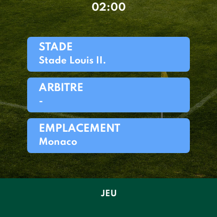
02:00
STADE
Stade Louis II.
ARBITRE
-
EMPLACEMENT
Monaco
JEU