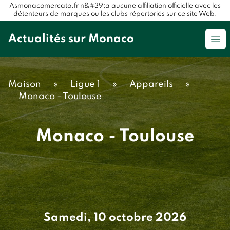
Asmonacomercato.fr n&#39;a aucune affiliation officielle avec les
détenteurs de marques ou les clubs répertoriés sur ce site Web.
Actualités sur Monaco
Op
Maison
»
Ligue 1
»
Appareils
»
Monaco - Toulouse
Monaco - Toulouse
Samedi, 10 octobre 2026