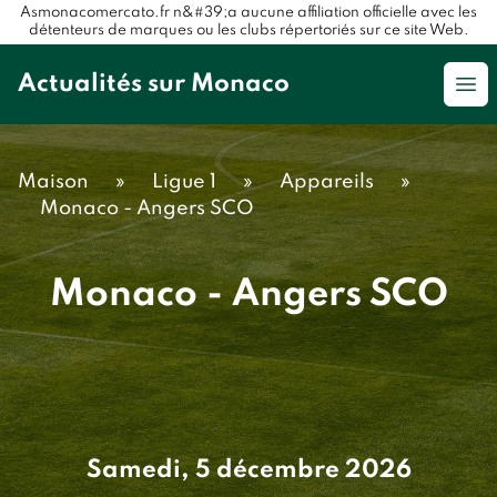
Asmonacomercato.fr n&#39;a aucune affiliation officielle avec les
détenteurs de marques ou les clubs répertoriés sur ce site Web.
Actualités sur Monaco
Op
Maison
»
Ligue 1
»
Appareils
»
Monaco - Angers SCO
Monaco - Angers SCO
Samedi, 5 décembre 2026