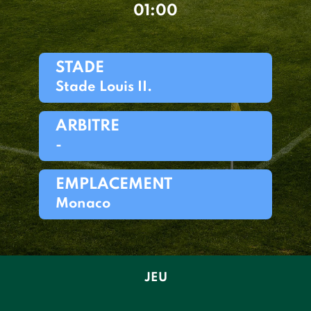
01:00
STADE
Stade Louis II.
ARBITRE
-
EMPLACEMENT
Monaco
JEU